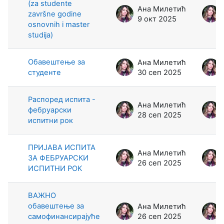
(za studente
Ана Милетић
završne godine
9 окт 2025
osnovnih i master
studija)
Обавештење за
Ана Милетић
студенте
30 сеп 2025
Распоред испита -
Ана Милетић
фебруарски
28 сеп 2025
испитни рок
ПРИЈАВА ИСПИТА
Ана Милетић
ЗА ФЕБРУАРСКИ
26 сеп 2025
ИСПИТНИ РОК
ВАЖНО
обавештење за
Ана Милетић
самофинансирајуће
26 сеп 2025