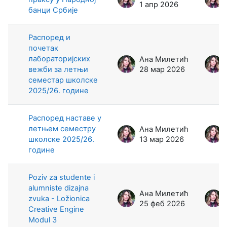
1 апр 2026
банци Србије
Распоред и
почетак
лабораторијских
Ана Милетић
вежби за летњи
28 мар 2026
семестар школске
2025/26. године
Распоред наставe у
летњем семестру
Ана Милетић
школске 2025/26.
13 мар 2026
године
Poziv za studente i
alumniste dizajna
Ана Милетић
zvuka - Ložionica
25 феб 2026
Creative Engine
Modul 3