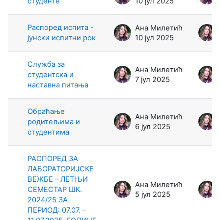
студенте
10 јул 2025
Распоред испита -
Ана Милетић
јунски испитни рок
10 јул 2025
Служба за
Ана Милетић
студентска и
7 јул 2025
наставна питања
Обраћање
Ана Милетић
родитељима и
6 јул 2025
студентима
РАСПОРЕД ЗА
ЛАБОРАТОРИЈСКЕ
ВЕЖБЕ – ЛЕТЊИ
Ана Милетић
СЕМЕСТАР ШК.
5 јул 2025
2024/25 ЗА
ПЕРИОД: 07.07. –