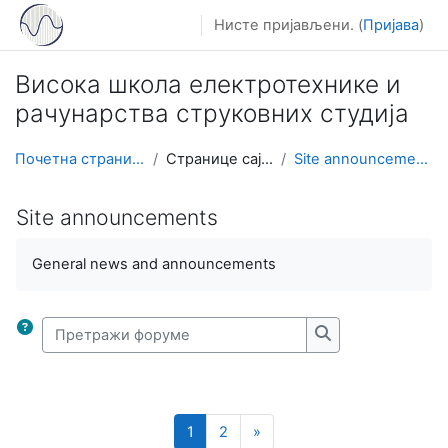
Иди на главни садржај
Нисте пријављени. (
Пријава
)
Висока школа електротехнике и
рачунарства струковних студија
Почетна страница
Странице сајта
Site announcements
Site announcements
Услови за завршетак
General news and announcements
Претражи форуме
Претражи форум
Страница 1
Страница 2
Следећа страница
1
2
»