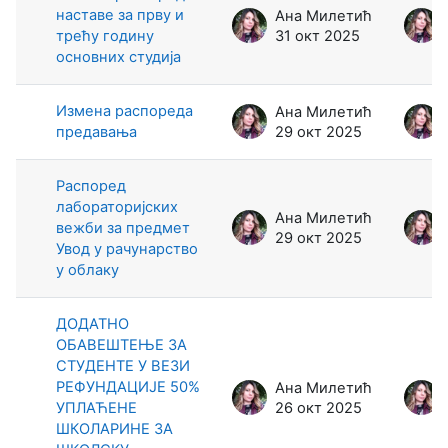
наставе за прву и
Ана Милетић
трећу годину
31 окт 2025
основних студија
Измена распореда
Ана Милетић
предавања
29 окт 2025
Распоред
лабораторијских
Ана Милетић
вежби за предмет
29 окт 2025
Увод у рачунарство
у облаку
ДОДАТНО
ОБАВЕШТЕЊЕ ЗА
СТУДЕНТЕ У ВЕЗИ
РЕФУНДАЦИЈЕ 50%
Ана Милетић
УПЛАЋЕНЕ
26 окт 2025
ШКОЛАРИНЕ ЗА