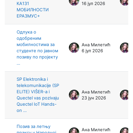
КА131
16 јул 2026
МОБИЛНОСТИ
ЕРАЗМУС+
Одлука о
одобреним
мобилностима за
Ана Милетић
студенте по јавном
6 јул 2026
позиву по пројекту
...
SP Elektronika i
telekomunikacije (SP
ELITE) VIŠER-a i
Ана Милетић
Quectel vas pozivaju
23 јун 2026
Quectel IoT Hands-
on ...
Позив за летњу
Ана Милетић
праксу у Народној