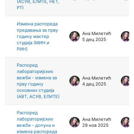
(АСУВ, ЕЛИТЕ, НЕТ,
РТ)
Изменa распореда
предавања за прву
Ана Милетић
годину мастер
5 дец 2025
студија (МИН и
РИН)
Распоред
лабораторијских
вежби - измена за
Ана Милетић
прву годину
4 дец 2025
основних студија
(АВТ, АСУВ, ЕЛИТЕ)
Распоред
лабораторијских
Ана Милетић
вежби - допуна и
29 нов 2025
измена распореда