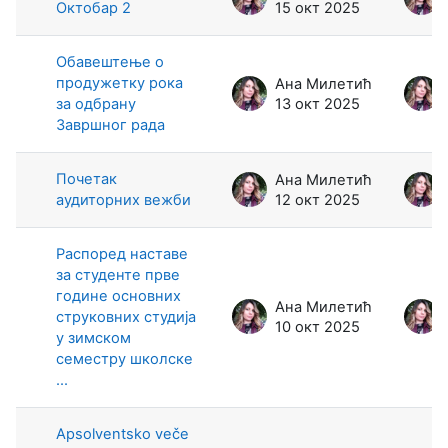
Октобар 2
15 окт 2025
Обавештење о
продужетку рока
Ана Милетић
за одбрану
13 окт 2025
Завршног рада
Почетак
Ана Милетић
аудиторних вежби
12 окт 2025
Распоред наставе
за студенте прве
године основних
Ана Милетић
струковних студија
10 окт 2025
у зимском
семестру школске
...
Apsolventsko veče