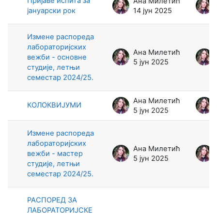
Пријаве испита за
Ана Милетић
jануарски рок
14 јун 2025
Измене распореда
лабораторијских
Ана Милетић
вежби - основне
5 јун 2025
студије, летњи
семестар 2024/25.
Ана Милетић
КОЛОКВИЈУМИ
5 јун 2025
Измене распореда
лабораторијских
Ана Милетић
вежби - мастер
5 јун 2025
студије, летњи
семестар 2024/25.
РАСПОРЕД ЗА
ЛАБОРАТОРИЈСКЕ