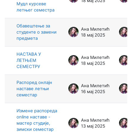
18 мај 2025
Мудл курсеве
летњег семестра
Обавештење за
Ана Милетић
студенте о замени
18 мај 2025
предмета
НАСТАВА У
Ана Милетић
ЛЕТЊЕМ
18 мај 2025
СЕМЕСТРУ
Распоред онлајн
Ана Милетић
наставе летњи
16 мај 2025
семестар
Измене распореда
online наставе -
Ана Милетић
мастер студије,
13 мај 2025
зимски семестар