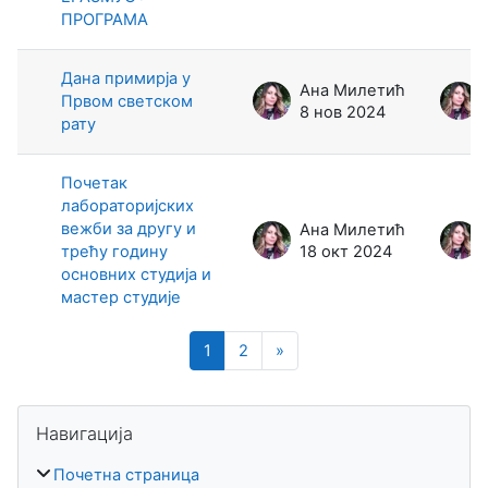
ПРОГРАМА
Дана примирја у
Ана Милетић
Првом светском
8 нов 2024
рату
Почетак
лабораторијских
вежби за другу и
Ана Милетић
трећу годину
18 окт 2024
основних студија и
мастер студије
Страница 1
Страница 2
Следећа страница
1
2
»
Блокови
Прескочи Навигација
Навигација
Почетна страница