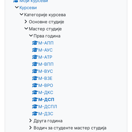
Моји курсеви
Курсеви
Категорије курсева
Основне студије
Мастер студије
Прва година
М-АПП
M-АУС
М-АТР
М-ВПП
М-ВУС
М-ВЗЕ
М-ВРО
М-ДКС
М-ДСП
М-ДСПЛ
М-ДЗС
Друга година
Водич за студенте мастер студија