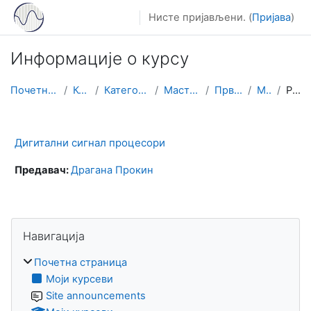
Иди на главни садржај
Нисте пријављени. (
Пријава
)
Информације о курсу
Почетна страница
Курсеви
Категорије курсева
Мастер студије
Прва година
М-ДСП
Резиме
Дигитални сигнал процесори
Предавач:
Драганa Прокин
Блокови
Прескочи Навигација
Навигација
Почетна страница
Моји курсеви
Site announcements