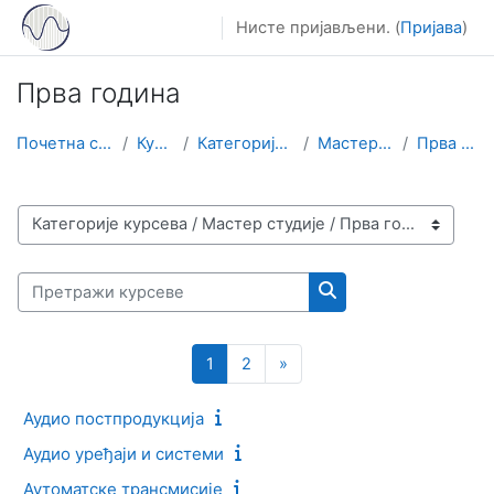
Иди на главни садржај
Нисте пријављени. (
Пријава
)
Прва година
Почетна страница
Курсеви
Категорије курсева
Мастер студије
Прва година
Категорије курсева
Претражи курсеве
Претражи курсеве
Страница 1
Страница 2
Следећа страница
1
2
»
Аудио постпродукција
Аудио уређаји и системи
Аутоматске трансмисије