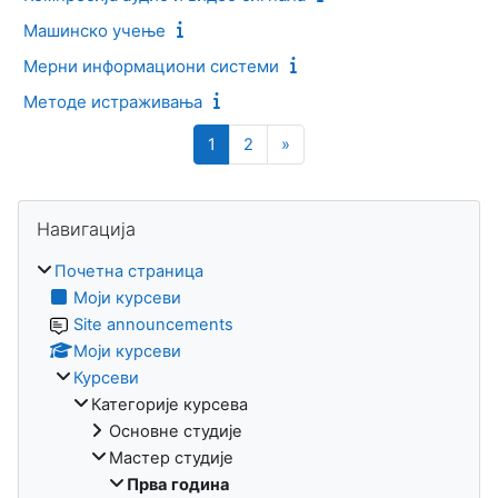
Машинско учење
Мерни информациони системи
Методе истраживања
Страница 1
Страница 2
Следећа страница
1
2
»
Блокови
Прескочи Навигација
Навигација
Почетна страница
Моји курсеви
Site announcements
Моји курсеви
Курсеви
Категорије курсева
Основне студије
Мастер студије
Прва година