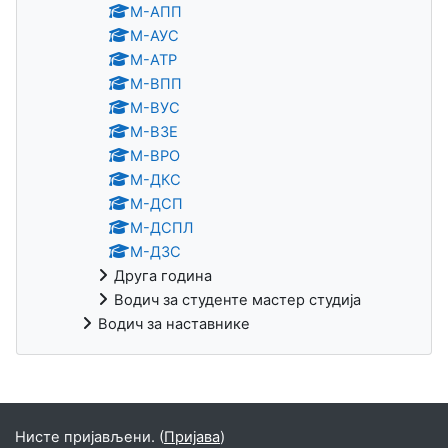
М-АПП
M-АУС
М-АТР
М-ВПП
М-ВУС
М-ВЗЕ
М-ВРО
М-ДКС
М-ДСП
М-ДСПЛ
М-ДЗС
Друга година
Водич за студенте мастер студија
Водич за наставнике
Блокови
Нисте пријављени. (
Пријава
)