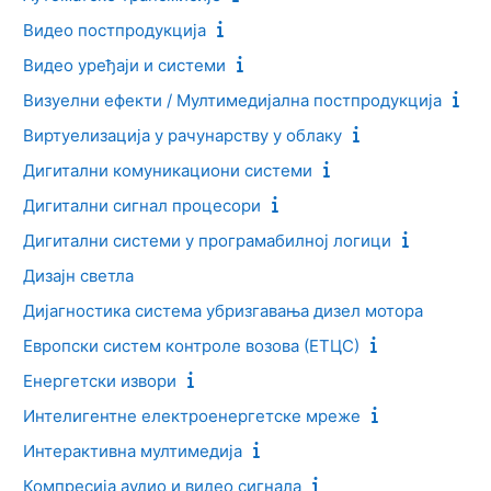
Видео постпродукција
Видео уређаји и системи
Визуелни ефекти / Мултимедијална постпродукција
Виртуелизација у рачунарству у облаку
Дигитални комуникациони системи
Дигитални сигнал процесори
Дигитални системи у програмабилној логици
Дизајн светла
Дијагностика система убризгавања дизел мотора
Европски систем контроле возова (ЕТЦС)
Енергетски извори
Интелигентне електроенергетске мреже
Интерактивна мултимедија
Компресија аудио и видео сигнала